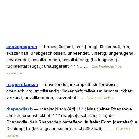
unausgegoren
— bruchstückhaft, halb [fertig], lückenhaft, roh,
skizzenhaft, unabgeschlossen, unbeendet, unfertig, ungenügend,
unvollendet, unvollkommen, unvollständig; (bildungsspr.):
rudimentär; (ugs.): unausgereift. * * *… …
Das Wörterbuch der
Synonyme
fragmentarisch
— unvollendet; inkomplett; stellenweise;
oberflächlich; unvollständig; lückenhaft; teilweise; bruchstückhaft;
verkürzt; unvollkommen; skizzenhaft …
Universal-Lexikon
rhapsodisch
— rhap|so|disch 〈Adj.; Lit.; Mus.〉 einer Rhapsodie
ähnlich, bruchstückhaft * * * rhap|so|disch <Adj.>: a) die
Rhapsodie, den Rhapsoden betreffend; in freier Form [gestaltet]: e
Dichtung; b) (bildungsspr. selten) bruchstückhaft,… …
Universal-
Lexikon