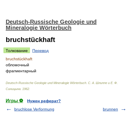
Deutsch-Russische Geologie und
Mineralogie Wörterbuch
bruchstückhaft
Толкование
Перевод
bruchstückhaft
обломочный
фрагментарный
Deutsch-Russische Geologie und Mineralogie Wörterbuch
.
С. А. Шлиппе и Е. Ф.
Синицына
.
1962
.
Игры ⚽
Нужен реферат?
bruchlose Verformung
brunnen