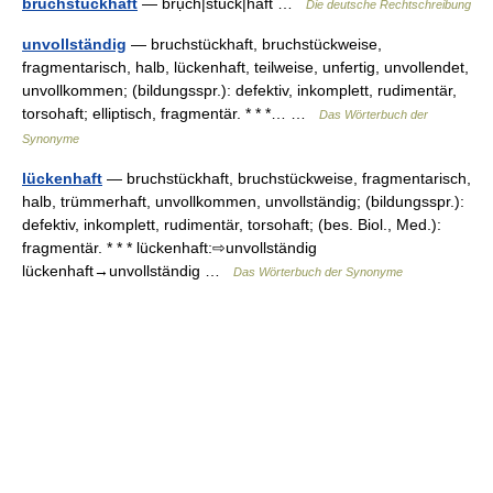
bruchstückhaft
— brụch|stück|haft …
Die deutsche Rechtschreibung
unvollständig
— bruchstückhaft, bruchstückweise,
fragmentarisch, halb, lückenhaft, teilweise, unfertig, unvollendet,
unvollkommen; (bildungsspr.): defektiv, inkomplett, rudimentär,
torsohaft; elliptisch, fragmentär. * * *… …
Das Wörterbuch der
Synonyme
lückenhaft
— bruchstückhaft, bruchstückweise, fragmentarisch,
halb, trümmerhaft, unvollkommen, unvollständig; (bildungsspr.):
defektiv, inkomplett, rudimentär, torsohaft; (bes. Biol., Med.):
fragmentär. * * * lückenhaft:⇨unvollständig
lückenhaft→unvollständig …
Das Wörterbuch der Synonyme