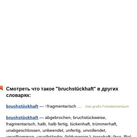
Смотреть что такое "bruchstückhaft" в других
словарях:
bruchstückhaft
— ↑fragmentarisch …
Das große Fremdwörterbuch
bruchstückhaft
— abgebrochen, bruchstückweise,
fragmentarisch, halb, halb fertig, lückenhaft, trümmerhaft,
unabgeschlossen, unbeendet, unfertig, unvollendet,
unvollkommen, unvollständig; (bildungsspr.): torsohaft; (bes. Biol.,