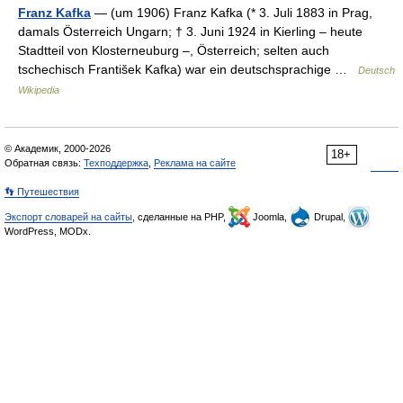
Franz Kafka
— (um 1906) Franz Kafka (* 3. Juli 1883 in Prag,
damals Österreich Ungarn; † 3. Juni 1924 in Kierling – heute
Stadtteil von Klosterneuburg –, Österreich; selten auch
tschechisch František Kafka) war ein deutschsprachige …
Deutsch
Wikipedia
© Академик, 2000-2026
18+
Обратная связь:
Техподдержка
,
Реклама на сайте
👣 Путешествия
Экспорт словарей на сайты
, сделанные на PHP,
Joomla,
Drupal,
WordPress, MODx.